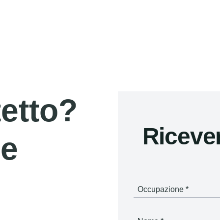
tetto?
Riceve
re
Occupazione *